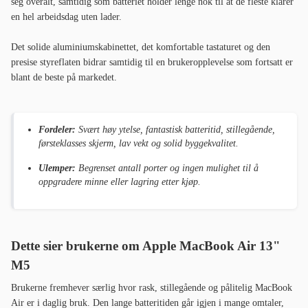
seg overalt, samtidig som batteriet holder lenge nok til at de fleste klarer
en hel arbeidsdag uten lader.
Det solide aluminiumskabinettet, det komfortable tastaturet og den
presise styreflaten bidrar samtidig til en brukeropplevelse som fortsatt er
blant de beste på markedet.
Fordeler:
Svært høy ytelse, fantastisk batteritid, stillegående,
førsteklasses skjerm, lav vekt og solid byggekvalitet.
Ulemper:
Begrenset antall porter og ingen mulighet til å
oppgradere minne eller lagring etter kjøp.
Dette sier brukerne om Apple MacBook Air 13"
M5
Brukerne fremhever særlig hvor rask, stillegående og pålitelig MacBook
Air er i daglig bruk. Den lange batteritiden går igjen i mange omtaler,