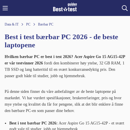
Data & IT
PC
Bærbar PC
Best i test bærbar PC 2026 - de beste
laptopene
Hvilken bærbar PC er best i test 2026?
Acer Aspire Go 15 AG15-42P
er vår testvinner 2026
fordi den kombinerer høy ytelse, 32 GB RAM, 1
TB SSD og lang batteritid til en svært konkurransedyktig pris. Den
passer godt både til studier, jobb og hjemmebruk.
På denne siden finner du våre anbefalinger av de beste laptopene på
markedet. Vi har vurdert spesifikasjoner, brukererfaringer, pris og hvor
mye ytelse og kvalitet du får for pengene, slik at det blir enklere å finne
den bærbare PC-en som passer dine behov.
Best i test bærbar PC 2026:
Acer Aspire Go 15 AG15-42P - et svært
godt valg til studier, jobb og hjemmebruk.