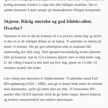
kraftig prosessor fremfor å velge den aller billigste modellen. Det er
sjelden lønnsomt å spare penger på datamaskinens viktigste komponent.
Skjerm: Riktig størrelse og god bildekvalitet.
Hvorfor?
Skjermen er noe av det du kommer til å se på hver eneste dag og derfor
er den en av de viktigste delene av en laptop. Vi anbefaler en skjerm på
minst 13 tommer. Det gir god arbeidsplass uten at maskinen blir
unødvendig stor eller tung. Skal laptopen hovedsakelig brukes hjemme
eller på kontoret, kan en 15,6 tommers skjerm være et enda bedre valg.
Er det viktig å kunne ta den med seg hver dag, passer en 13 eller 14
tommers modell ofte bedre.
Like viktig som størrelsen er bildekvaliteten. Vi anbefaler minst Full
HD-oppløsning (1920 × 1080), som gir et skarpt bilde enten du arbeider
med dokumenter, surfer på nettet eller ser film. Vi foretrekker IPS-
paneler eller OLED-skjermer fordi de gir bedre farger, høyere kontrast
og bredere innsynsvinkler enn enklere skjermtyper.