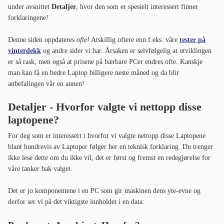
under avsnittet
Detaljer
, hvor den som er spesielt interessert finner
forklaringene!
Denne siden oppdateres
ofte!
Atskillig oftere enn f.eks. våre
tester på
vinterdekk
og andre sider vi har. Årsaken er selvfølgelig at utviklingen
er så rask, men også at prisene på bærbare PCer endres ofte. Kanskje
man kan få en bedre Laptop billigere neste måned og da blir
anbefalingen vår en annen!
Detaljer - Hvorfor valgte vi nettopp disse
laptopene?
For deg som er interessert i hvorfor vi valgte nettopp disse Laptopene
blant hundrevis av Laptoper følger her en teknisk forklaring. Du trenger
ikke lese dette om du ikke vil, det er først og fremst en redegjørelse for
våre tanker bak valget.
Det er jo komponentene i en PC som gir maskinen dens yte-evne og
derfor ser vi på det viktigste innholdet i en data: