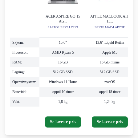
ACER ASPIRE GO 15
APPLE MACBOOK AIR
AG...
13...
LAPTOP BEST I TEST
BESTE MAC-LAPTOP
Skjerm:
15,6"
13,6" Liquid Retina
Prosessor:
AMD Ryzen 5
Apple M5
RAM:
16 GB
16 GB minne
Lagring:
512 GB SSD
512 GB SSD
Operativsystem:
Windows 11 Home
macOS
Batteritid:
opptil 10 timer
opptil 18 timer
Vekt:
1,8 kg
1,24 kg
Se laveste pris
Se laveste pris