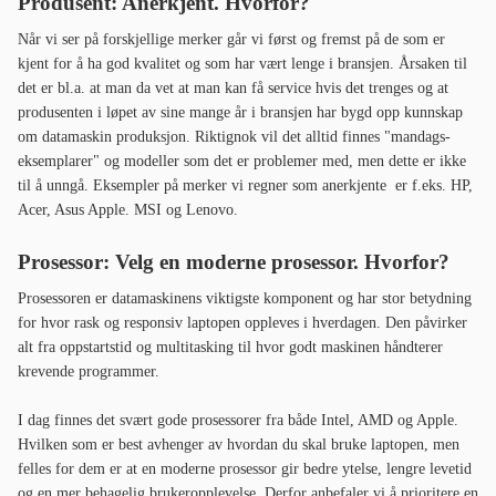
Produsent: Anerkjent. Hvorfor?
Når vi ser på forskjellige merker går vi først og fremst på de som er
kjent for å ha god kvalitet og som har vært lenge i bransjen. Årsaken til
det er bl.a. at man da vet at man kan få service hvis det trenges og at
produsenten i løpet av sine mange år i bransjen har bygd opp kunnskap
om datamaskin produksjon. Riktignok vil det alltid finnes "mandags-
eksemplarer" og modeller som det er problemer med, men dette er ikke
til å unngå. Eksempler på merker vi regner som anerkjente er f.eks. HP,
Acer, Asus Apple. MSI og Lenovo.
Prosessor: Velg en moderne prosessor. Hvorfor?
Prosessoren er datamaskinens viktigste komponent og har stor betydning
for hvor rask og responsiv laptopen oppleves i hverdagen. Den påvirker
alt fra oppstartstid og multitasking til hvor godt maskinen håndterer
krevende programmer.
I dag finnes det svært gode prosessorer fra både Intel, AMD og Apple.
Hvilken som er best avhenger av hvordan du skal bruke laptopen, men
felles for dem er at en moderne prosessor gir bedre ytelse, lengre levetid
og en mer behagelig brukeropplevelse. Derfor anbefaler vi å prioritere en