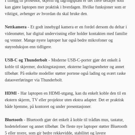
I tillegg til prosessor, skjerm og lagringsplass er det flere detaljer som
kan gjøre laptopen mer praktisk i hverdagen. Hvilke funksjoner som er
viktigst, avhenger av hvordan du skal bruke den.
Nettkamera
- Et godt innebygd kamera er en fordel dersom du deltar i
videomøter, har digital undervisning eller holder kontakten med familie
og venner. Mange nyere laptoper har også bedre mikrofoner og
støyreduksjon enn tidligere.
USB-C og Thunderbolt
- Moderne USB-C-porter gjør det enkelt å
koble til skjermer, dockingstasjoner, eksterne lagringsenheter og annet
tilbehør. På enkelte modeller støtter portene også lading og svært raske
dataoverføringer via Thunderbolt.
HDMI
- Har laptopen en HDMI-utgang, kan du enkelt koble den til en
ekstern skjerm, TV eller projektor uten ekstra adapter. Det er praktisk
både hjemme, på kontoret og under presentasjoner.
Bluetooth
- Bluetooth gjør det enkelt å koble til trådløs mus, tastatur,
hodetelefoner og annet tilbehør. De fleste nye laptoper støtter Bluetooth
5 eller nyere, som gir bedre rekkevidde, stabilitet og lavere