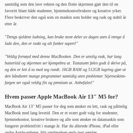
samtidig som den lave vekten og den flotte skjermen gjør den til en
favoritt blant både studenter, hjemmekontorbrukere og kreative yrker.
Flere beskriver den også som en maskin som holder seg rask og stabil år
etter år.
"Trengs sjeldent ladning, kan bruke store deler av dagen uten å trenge å
lade den, den er raskt og alt funker supert!"
"Veldig fornøyd med denne MacBooken. Den er utrolig rask, har lang
batteritid og skjermen ser kjempebra ut. Tastaturet føles godt å skrive på,
og den er lett å ta med seg rundt. 16GB RAM og 512GB lagring gjør at
den håndterer mange programmer samtidig uten problemer. Stjerneskinn-
fargen ser også veldig fin og premium ut. Anbefales!"
Hvem passer Apple MacBook Air 13" M5 for?
MacBook Air 13" M5 passer for deg som ønsker en lett, rask og pålitelig
MacBook med lang levetid. Den er et svært godt valg for studenter,
hjemmekontor, kreative brukere og alle som ønsker en datamaskin som
fungerer problemfritt i mange år. Har du allerede iPhone, iPad eller
andre Apple-enheter, blir opplevelsen enda mer sømløs.