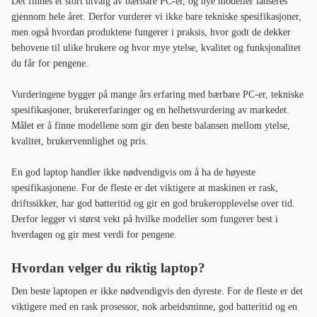
Det finnes et stort utvalg av bærbare PC-er, og nye modeller lanseres
gjennom hele året. Derfor vurderer vi ikke bare tekniske spesifikasjoner,
men også hvordan produktene fungerer i praksis, hvor godt de dekker
behovene til ulike brukere og hvor mye ytelse, kvalitet og funksjonalitet
du får for pengene.
Vurderingene bygger på mange års erfaring med bærbare PC-er, tekniske
spesifikasjoner, brukererfaringer og en helhetsvurdering av markedet.
Målet er å finne modellene som gir den beste balansen mellom ytelse,
kvalitet, brukervennlighet og pris.
En god laptop handler ikke nødvendigvis om å ha de høyeste
spesifikasjonene. For de fleste er det viktigere at maskinen er rask,
driftssikker, har god batteritid og gir en god brukeropplevelse over tid.
Derfor legger vi størst vekt på hvilke modeller som fungerer best i
hverdagen og gir mest verdi for pengene.
Hvordan velger du riktig laptop?
Den beste laptopen er ikke nødvendigvis den dyreste. For de fleste er det
viktigere med en rask prosessor, nok arbeidsminne, god batteritid og en