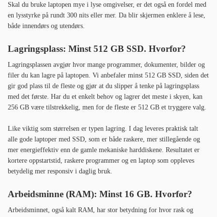
Skal du bruke laptopen mye i lyse omgivelser, er det også en fordel med
en lysstyrke på rundt 300 nits eller mer. Da blir skjermen enklere å lese,
både innendørs og utendørs.
Lagringsplass: Minst 512 GB SSD. Hvorfor?
Lagringsplassen avgjør hvor mange programmer, dokumenter, bilder og
filer du kan lagre på laptopen. Vi anbefaler minst 512 GB SSD, siden det
gir god plass til de fleste og gjør at du slipper å tenke på lagringsplass
med det første. Har du et enkelt behov og lagrer det meste i skyen, kan
256 GB være tilstrekkelig, men for de fleste er 512 GB et tryggere valg.
Like viktig som størrelsen er typen lagring. I dag leveres praktisk talt
alle gode laptoper med SSD, som er både raskere, mer stillegående og
mer energieffektiv enn de gamle mekaniske harddiskene. Resultatet er
kortere oppstartstid, raskere programmer og en laptop som oppleves
betydelig mer responsiv i daglig bruk.
Arbeidsminne (RAM): Minst 16 GB. Hvorfor?
Arbeidsminnet, også kalt RAM, har stor betydning for hvor rask og