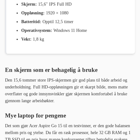
Skjerm:
15,6" IPS Full HD
Oppløsning:
1920 × 1080
Batteritid:
Opptil 12,5 timer
Operativsystem:
Windows 11 Home
Vekt:
1,8 kg
En skjerm som er behagelig å bruke
Den 15,6 tommer store IPS-skjermen gir god plass til både arbeid og
underholdning. Full HD-oppløsningen gir et skarpt bilde, mens matte
overflater og gode innsynsvinkler gjør skjermen komfortabel å bruke
gjennom lange arbeidsøkter.
Mye laptop for pengene
Det som gjør Acer Aspire Go 15 til en testvinner, er den gode balansen
mellom pris og ytelse. Du får en rask prosessor, hele 32 GB RAM og 1
TB SSD til en pris hvor mange konkurrenter tilbyr betydelig svakere