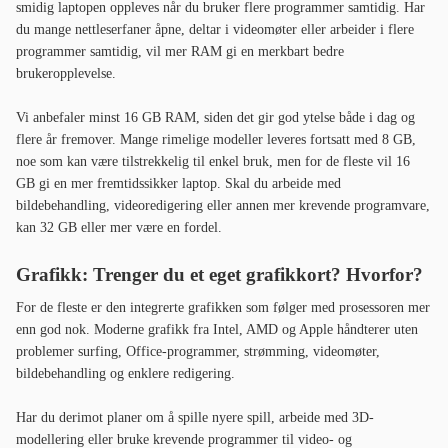
smidig laptopen oppleves når du bruker flere programmer samtidig. Har
du mange nettleserfaner åpne, deltar i videomøter eller arbeider i flere
programmer samtidig, vil mer RAM gi en merkbart bedre
brukeropplevelse.
Vi anbefaler minst 16 GB RAM, siden det gir god ytelse både i dag og
flere år fremover. Mange rimelige modeller leveres fortsatt med 8 GB,
noe som kan være tilstrekkelig til enkel bruk, men for de fleste vil 16
GB gi en mer fremtidssikker laptop. Skal du arbeide med
bildebehandling, videoredigering eller annen mer krevende programvare,
kan 32 GB eller mer være en fordel.
Grafikk: Trenger du et eget grafikkort? Hvorfor?
For de fleste er den integrerte grafikken som følger med prosessoren mer
enn god nok. Moderne grafikk fra Intel, AMD og Apple håndterer uten
problemer surfing, Office-programmer, strømming, videomøter,
bildebehandling og enklere redigering.
Har du derimot planer om å spille nyere spill, arbeide med 3D-
modellering eller bruke krevende programmer til video- og