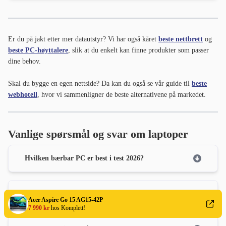
Er du på jakt etter mer datautstyr? Vi har også kåret
beste nettbrett
og
beste PC-høyttalere
, slik at du enkelt kan finne produkter som passer
dine behov.
Skal du bygge en egen nettside? Da kan du også se vår guide til
beste
webhotell
, hvor vi sammenligner de beste alternativene på markedet.
Vanlige spørsmål og svar om laptoper
Hvilken bærbar PC er best i test 2026?
Hva er viktigst i en bærbar PC i 2026?
Acer Aspire Go 15 AG15-42P
7 990 kr
hos Komplett!