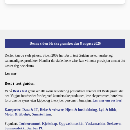
Denne siden ble sist gransket den
8 august 2026
Derfor kan du stole på oss: Siden 2009 har Best i test Guiden testet, vurdert og
sammenlignet produkter. Handler du via lenkene våre, kan vi motta provisjon uten at det
koster deg noe ekstra.
Les mer
Best i test guiden
Vi på
Best i test
gransker alle aktuelle tester og presenterer deretter det Beste produktet
her. Vi gjør forarbeidet for deg ved å undersøke produkter, lese eksperttester, høre hva
forbrukerne synes etter kjøpet og intervjuer personer i bransjen.
Les mer om oss her!
Kategorier:
Data & IT
,
Helse & velvære
,
Hjem & husholdning
,
Lyd & bilde
,
Motor & tilbehør
,
Smarte hjem
.
Populært:
Tørketrommel
,
Kjøleskap
,
Oppvaskmaskin
,
Vaskemaskin
,
Stekeovn
,
Sommerdekk
,
Bærbar PC
.