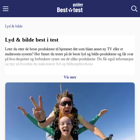
Lyd & bilde
Lyd & bilde best i test
Leter du etter de beste produktene til hjemmet ditt som blant annet ny TV eller et
multiroom-system? Her finner du tester på de beste lyd og bilde-produktene og får svar
på hva eksperter og forbrukere synes om de ulike produktene. Du får også informasjon
og tips på hvordan du maksimerer lyd og bildeopplevelsene.
Les også om hvilket fotolab som er best på fotobøker og fotofremkalling.
Vis mer