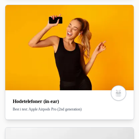
Hodetelefoner (in-ear)
Best i test: Apple Airpods Pro (2nd generation)