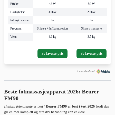
Effekt:
48 W
50 W
Hastigheter:
3 ulike
2 ulike
Infrarød varme:
Ja
Ja
Program:
Shiatsu + luftkompresjon
Shiatsu massasje
Vekt:
4,6 kg
3,5 kg
Se laveste pris
Se laveste pris
i samarbeid med
Beste fotmassasjeapparat 2026: Beurer
FM90
Hvilken fotmassasje er best?
Beurer FM90 er best i test 2026
fordi den
gir en mer komplett og effektiv behandling enn enklere