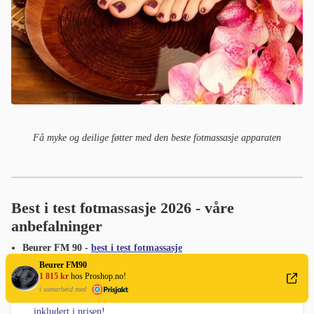
Få myke og deilige føtter med den beste fotmassasje apparaten
Best i test fotmassasje 2026 - våre
anbefalninger
Beurer FM 90 -
best i test fotmassasje
Beurer FM90
1 815 kr
hos Proshop.no!
i samarbeid med
Proshop.no
selger
Beurer FM90 for 1815 kr. Frakten er
inkludert i prisen!