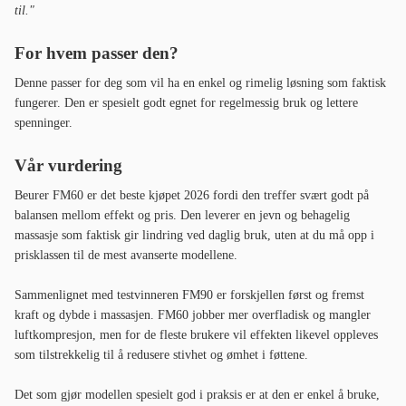
til."
For hvem passer den?
Denne passer for deg som vil ha en enkel og rimelig løsning som faktisk
fungerer. Den er spesielt godt egnet for regelmessig bruk og lettere
spenninger.
Vår vurdering
Beurer FM60 er det beste kjøpet 2026 fordi den treffer svært godt på
balansen mellom effekt og pris. Den leverer en jevn og behagelig
massasje som faktisk gir lindring ved daglig bruk, uten at du må opp i
prisklassen til de mest avanserte modellene.
Sammenlignet med testvinneren FM90 er forskjellen først og fremst
kraft og dybde i massasjen. FM60 jobber mer overfladisk og mangler
luftkompresjon, men for de fleste brukere vil effekten likevel oppleves
som tilstrekkelig til å redusere stivhet og ømhet i føttene.
Det som gjør modellen spesielt god i praksis er at den er enkel å bruke,