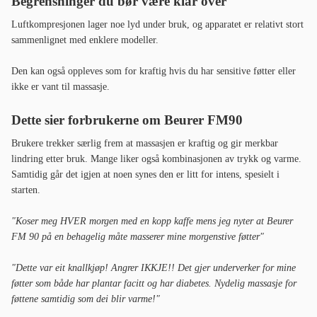
Begrensninger du bør være klar over
Luftkompresjonen lager noe lyd under bruk, og apparatet er relativt stort
sammenlignet med enklere modeller.
Den kan også oppleves som for kraftig hvis du har sensitive føtter eller
ikke er vant til massasje.
Dette sier forbrukerne om Beurer FM90
Brukere trekker særlig frem at massasjen er kraftig og gir merkbar
lindring etter bruk. Mange liker også kombinasjonen av trykk og varme.
Samtidig går det igjen at noen synes den er litt for intens, spesielt i
starten.
"Koser meg HVER morgen med en kopp kaffe mens jeg nyter at Beurer
FM 90 på en behagelig måte masserer mine morgenstive føtter"
"Dette var eit knallkjøp! Angrer IKKJE!! Det gjer underverker for mine
føtter som både har plantar facitt og har diabetes. Nydelig massasje for
føttene samtidig som dei blir varme!"