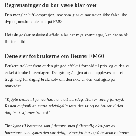
Begrensninger du bør være klar over
Den mangler luftkompresjon, noe som gjør at massasjen ikke føles like
dyp og omsluttende som på FM90.
Hvis du ønsker maksimal effekt eller har mye spenninger, kan denne bli
litt for mild.
Dette sier forbrukerne om Beurer FM60
Brukere trekker frem at den gir god effekt i forhold til pris, og at den er
enkel å bruke i hverdagen. Det går også igjen at den oppleves som et
trygt valg for daglig bruk, selv om den ikke er den kraftigste på
markedet.
"Kjøpte denne til far da han har hatt bursdag. Han er veldig fornøyd!
Resten av familien måtte selvfølgelig teste den ut og nå bruker vi den
daglig. 5 stjerner fra oss!"
"Innkjøpt til bestemor som julegave, men fullstendig okkupert av
barnebarn som syntes den var deilig. Etter jul har også bestemor sluppet