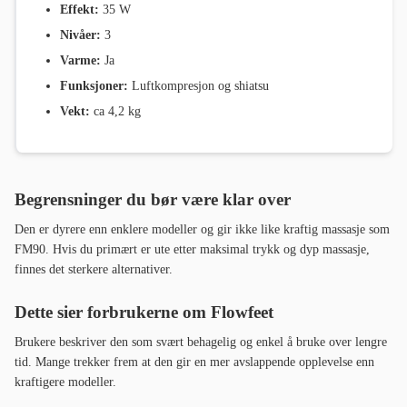
Effekt:
35 W
Nivåer:
3
Varme:
Ja
Funksjoner:
Luftkompresjon og shiatsu
Vekt:
ca 4,2 kg
Begrensninger du bør være klar over
Den er dyrere enn enklere modeller og gir ikke like kraftig massasje som
FM90. Hvis du primært er ute etter maksimal trykk og dyp massasje,
finnes det sterkere alternativer.
Dette sier forbrukerne om Flowfeet
Brukere beskriver den som svært behagelig og enkel å bruke over lengre
tid. Mange trekker frem at den gir en mer avslappende opplevelse enn
kraftigere modeller.