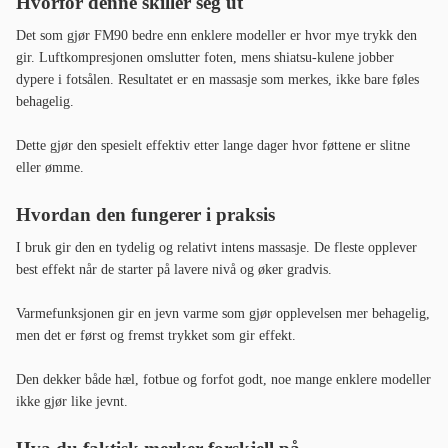
Hvorfor denne skiller seg ut
Det som gjør FM90 bedre enn enklere modeller er hvor mye trykk den
gir. Luftkompresjonen omslutter foten, mens shiatsu-kulene jobber
dypere i fotsålen. Resultatet er en massasje som merkes, ikke bare føles
behagelig.
Dette gjør den spesielt effektiv etter lange dager hvor føttene er slitne
eller ømme.
Hvordan den fungerer i praksis
I bruk gir den en tydelig og relativt intens massasje. De fleste opplever
best effekt når de starter på lavere nivå og øker gradvis.
Varmefunksjonen gir en jevn varme som gjør opplevelsen mer behagelig,
men det er først og fremst trykket som gir effekt.
Den dekker både hæl, fotbue og forfot godt, noe mange enklere modeller
ikke gjør like jevnt.