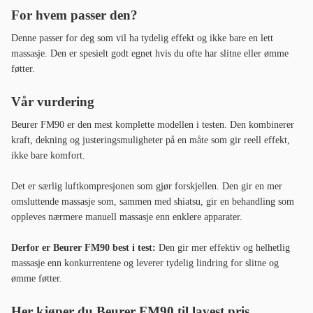
For hvem passer den?
Denne passer for deg som vil ha tydelig effekt og ikke bare en lett
massasje. Den er spesielt godt egnet hvis du ofte har slitne eller ømme
føtter.
Vår vurdering
Beurer FM90 er den mest komplette modellen i testen. Den kombinerer
kraft, dekning og justeringsmuligheter på en måte som gir reell effekt,
ikke bare komfort.
Det er særlig luftkompresjonen som gjør forskjellen. Den gir en mer
omsluttende massasje som, sammen med shiatsu, gir en behandling som
oppleves nærmere manuell massasje enn enklere apparater.
Derfor er Beurer FM90 best i test:
Den gir mer effektiv og helhetlig
massasje enn konkurrentene og leverer tydelig lindring for slitne og
ømme føtter.
Her kjøper du Beurer FM90 til lavest pris