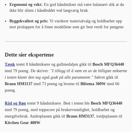
Ergonomi og vekt:
En god håndmikser må være balansert slik at du
ikke blir sliten i håndleddet ved langvarig bruk.
Byggekvalitet og pris:
Vi vurderer materialvalg og holdbarhet opp
mot prislappen for å finne modellene som gir best verdi for pengene.
Dette sier ekspertene
Tænk
testet 8 håndmiksere og gullmedaljen gikk til
Bosch MFQ36440
med 79 poeng. De skriver:
"I tillegg til å være en av de billigste mikserne
i testen klarer den seg også godt på alle parametere."
Sølvet gikk til
Braun HM3137
med 73 poeng og bronse til
Biltema 300W
med 66
poeng.
Råd og Røn
testet 9 håndmiksere. Best i testen ble
Bosch MFQ36440
med 79 poeng, med toppscore på brukervennlighet, holdbarhet og
energiforbruk. Andreplassen gikk til
Braun HM3137
, tredjeplassen til
Kitchen Gear 400W
.