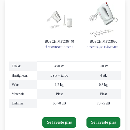
BOSCH MFQ36440
BOSCH MFQ3030
HÅNDMIKSER BEST I...
BESTE KJØP HÅNDMIK...
Effekt:
450 W
350 W
Hastigheter:
5 stk + turbo
4 stk
Vekt:
1,2 kg
0,8 kg
Materiale:
Plast
Plast
Lydnivå:
65-70 dB
70-75 dB
Se laveste pris
Se laveste pris