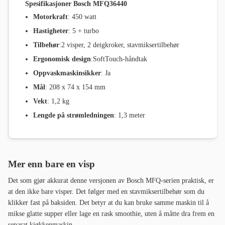
Spesifikasjoner Bosch MFQ36440
Motorkraft
: 450 watt
Hastigheter
: 5 + turbo
Tilbehør
:2 visper, 2 deigkroker, stavmiksertilbehør
Ergonomisk design
:SoftTouch-håndtak
Oppvaskmaskinsikker
: Ja
Mål
: 208 x 74 x 154 mm
Vekt
: 1,2 kg
Lengde på strømledningen
: 1,3 meter
Mer enn bare en visp
Det som gjør akkurat denne versjonen av Bosch MFQ-serien praktisk, er
at den ikke bare visper. Det følger med en stavmiksertilbehør som du
klikker fast på baksiden. Det betyr at du kan bruke samme maskin til å
mikse glatte supper eller lage en rask smoothie, uten å måtte dra frem en
separat kjøkkenmaskin.