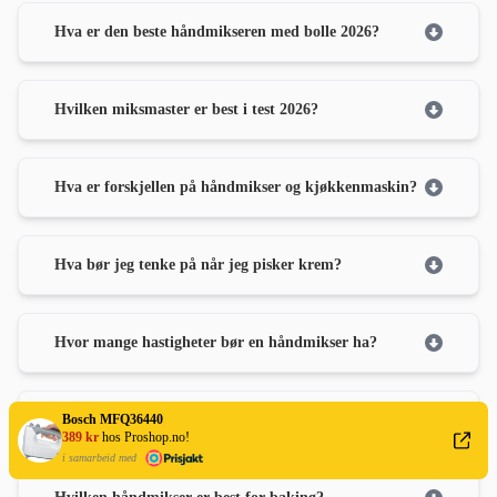
Hva er den beste håndmikseren med bolle 2026?
Hvilken miksmaster er best i test 2026?
Hva er forskjellen på håndmikser og kjøkkenmaskin?
Hva bør jeg tenke på når jeg pisker krem?
Hvor mange hastigheter bør en håndmikser ha?
Hva er Turbo-knappen på håndmikser til?
Bosch MFQ36440
389 kr
hos Proshop.no!
i samarbeid med