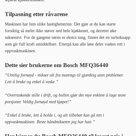
Tilpasning etter råvarene
Maskinen har fem ulike hastighetstrinn. Det gjør at du kan starte
forsiktig så melet ikke støver ned hele kjøkkenet, og deretter øke
suksessivt. For de gangene røren er ekstra tung, finnes det en turboknapp
som gir full kraft umiddelbart. Etterpå kan alle løse deler vaskes rett i
oppvaskmaskinen.
Dette sier brukerne om Bosch MFQ36440
“Utrolig fornøyd - mikser alt fra marengs til gjærdeig uten problemer.
Lett å bruke og enkel å vaske.”
“Overraskende stille i drift, og bollen gjør det mye enklere å lage store
porsjoner. Veldig fornøyd med kjøpet!”
“Enkel å bruke, lett å holde i, og alt tilbehør kan gå rett i
oppvaskmaskinen. Beste håndmikseren jeg har hatt.”