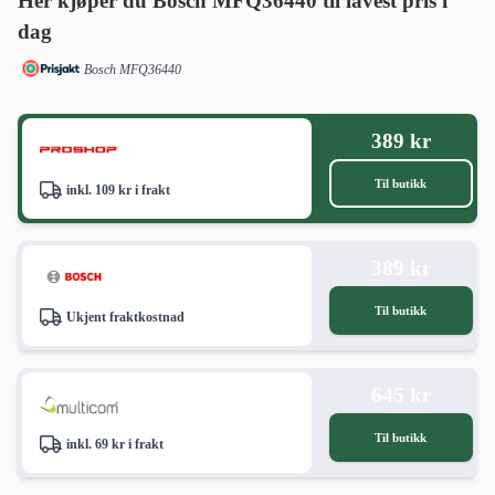
Her kjøper du Bosch MFQ36440 til lavest pris i
dag
Bosch MFQ36440
389 kr
Til butikk
inkl. 109 kr i frakt
389 kr
Til butikk
Ukjent fraktkostnad
645 kr
Til butikk
inkl. 69 kr i frakt