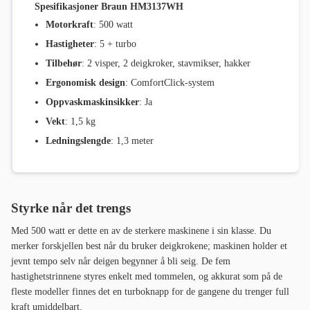
Spesifikasjoner Braun HM3137WH
Motorkraft
: 500 watt
Hastigheter
: 5 + turbo
Tilbehør
: 2 visper, 2 deigkroker, stavmikser, hakker
Ergonomisk design
: ComfortClick-system
Oppvaskmaskinsikker
: Ja
Vekt
: 1,5 kg
Ledningslengde
: 1,3 meter
Styrke når det trengs
Med 500 watt er dette en av de sterkere maskinene i sin klasse. Du
merker forskjellen best når du bruker deigkrokene; maskinen holder et
jevnt tempo selv når deigen begynner å bli seig. De fem
hastighetstrinnene styres enkelt med tommelen, og akkurat som på de
fleste modeller finnes det en turboknapp for de gangene du trenger full
kraft umiddelbart.