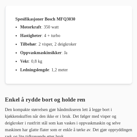
Spesifikasjoner Bosch MFQ3030
Motorkraft
: 350 watt
Hastigheter
: 4 + turbo
Tilbehør
: 2 visper, 2 deigkroker
Oppvaskmaskinsikker
: Ja
Vekt
: 0,8 kg
Ledningslengde
: 1,2 meter
Enkel å rydde bort og holde ren
Den kompakte størrelsen gjør håndmikseren lett å legge bort i
kjøkkenskuffen når den ikke er i bruk. Det følger med visper og
deigkroker i rustfritt stål som kan vaskes i oppvaskmaskin og selve
maskinen har glatte flater som er enkle å tørke av. Det gjør oppryddingen
rask og lite tidkrevende etter bruk.