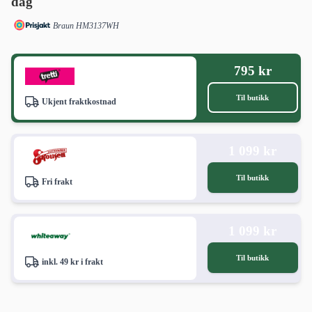
dag
Braun HM3137WH
795 kr
Til butikk
Ukjent fraktkostnad
1 099 kr
Til butikk
Fri frakt
1 099 kr
Til butikk
inkl. 49 kr i frakt