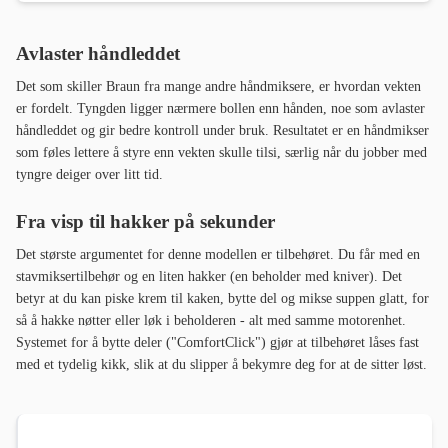
Avlaster håndleddet
Det som skiller Braun fra mange andre håndmiksere, er hvordan vekten
er fordelt. Tyngden ligger nærmere bollen enn hånden, noe som avlaster
håndleddet og gir bedre kontroll under bruk. Resultatet er en håndmikser
som føles lettere å styre enn vekten skulle tilsi, særlig når du jobber med
tyngre deiger over litt tid.
Fra visp til hakker på sekunder
Det største argumentet for denne modellen er tilbehøret. Du får med en
stavmiksertilbehør og en liten hakker (en beholder med kniver). Det
betyr at du kan piske krem til kaken, bytte del og mikse suppen glatt, for
så å hakke nøtter eller løk i beholderen - alt med samme motorenhet.
Systemet for å bytte deler ("ComfortClick") gjør at tilbehøret låses fast
med et tydelig kikk, slik at du slipper å bekymre deg for at de sitter løst.