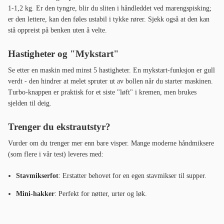
1-1,2 kg. Er den tyngre, blir du sliten i håndleddet ved marengspisking;
er den lettere, kan den føles ustabil i tykke rører. Sjekk også at den kan
stå oppreist på benken uten å velte.
Hastigheter og "Mykstart"
Se etter en maskin med minst 5 hastigheter. En mykstart-funksjon er gull
verdt - den hindrer at melet spruter ut av bollen når du starter maskinen.
Turbo-knappen er praktisk for et siste "løft" i kremen, men brukes
sjelden til deig.
Trenger du ekstrautstyr?
Vurder om du trenger mer enn bare visper. Mange moderne håndmiksere
(som flere i vår test) leveres med:
Stavmikserfot
: Erstatter behovet for en egen stavmikser til supper.
Mini-hakker
: Perfekt for nøtter, urter og løk.