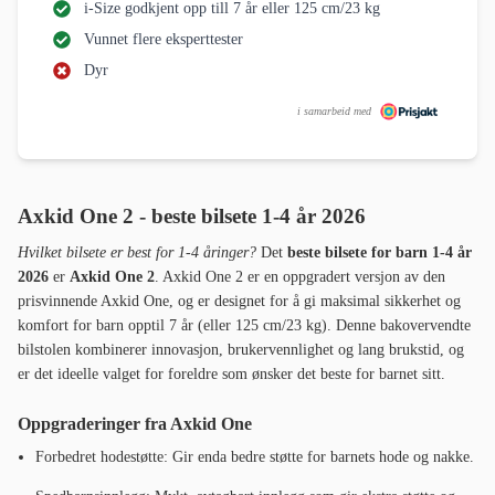
i-Size godkjent opp till 7 år eller 125 cm/23 kg
Vunnet flere eksperttester
Dyr
i samarbeid med
Axkid One 2 - beste bilsete 1-4 år 2026
Hvilket bilsete er best for 1-4 åringer?
Det
beste bilsete for barn 1-4 år
2026
er
Axkid One 2
. Axkid One 2 er en oppgradert versjon av den
prisvinnende Axkid One, og er designet for å gi maksimal sikkerhet og
komfort for barn opptil 7 år (eller 125 cm/23 kg). Denne bakovervendte
bilstolen kombinerer innovasjon, brukervennlighet og lang brukstid, og
er det ideelle valget for foreldre som ønsker det beste for barnet sitt.
Oppgraderinger fra Axkid One
Forbedret hodestøtte: Gir enda bedre støtte for barnets hode og nakke.