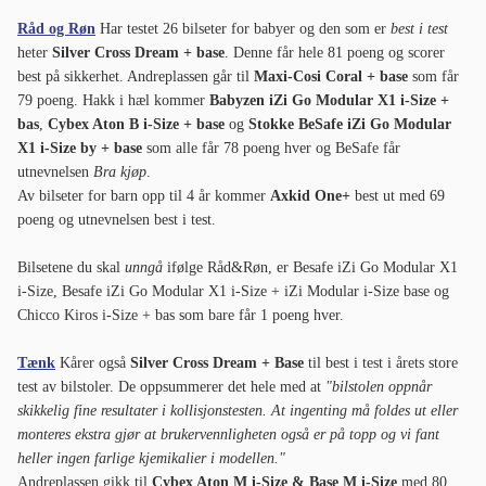
Råd og Røn
Har testet 26 bilseter for babyer og den som er
best i test
heter
Silver Cross Dream + base
. Denne får hele 81 poeng og scorer
best på sikkerhet. Andreplassen går til
Maxi-Cosi Coral + base
som får
79 poeng. Hakk i hæl kommer
Babyzen iZi Go Modular X1 i-Size +
bas
,
Cybex Aton B i-Size + base
og
Stokke BeSafe iZi Go Modular
X1 i-Size by + base
som alle får 78 poeng hver og BeSafe får
utnevnelsen
Bra kjøp
.
Av bilseter for barn opp til 4 år kommer
Axkid One+
best ut med 69
poeng og utnevnelsen best i test.
Bilsetene du skal
unngå
ifølge Råd&Røn, er Besafe iZi Go Modular X1
i-Size, Besafe iZi Go Modular X1 i-Size + iZi Modular i-Size base og
Chicco Kiros i-Size + bas som bare får 1 poeng hver.
Tænk
Kårer også
Silver Cross Dream + Base
til best i test i årets store
test av bilstoler. De oppsummerer det hele med at
"bilstolen oppnår
skikkelig fine resultater i kollisjonstesten. At ingenting må foldes ut eller
monteres ekstra gjør at brukervennligheten også er på topp og vi fant
heller ingen farlige kjemikalier i modellen."
Andreplassen gikk til
Cybex Aton M i-Size & Base M i-Size
med 80