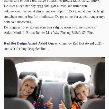
Stolen som er best i test ifølge Folksam er
Besafe
iZi Plus X1 (SIP+).
De liker at den har høy rygg som gjør at man kan bruke den
bakovervendt lenge, at den er godkjent opp til 25 kg. og at den har langt
støttebein som er bra for minibusser. De gir minus for at den trenger mye
belte ved montering.
De rangerer 18 av stolene som
bra valg
og
noen
av disse stolene er
Axkid Minikid, Britax Rømer Max-Way Plus og BeSafe iZi Plus.
Red Dot Design Award
Axkid One
er vinner av Red Dot Award 2021 -
som står for høy designkvalitet.