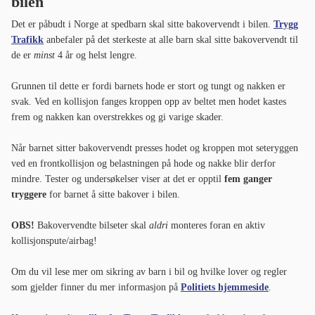
bilen
Det er påbudt i Norge at spedbarn skal sitte bakovervendt i bilen.
Trygg
Trafikk
anbefaler på det sterkeste at alle barn skal sitte bakovervendt til
de er
minst
4 år og helst lengre.
Grunnen til dette er fordi barnets hode er stort og tungt og nakken er
svak. Ved en kollisjon fanges kroppen opp av beltet men hodet kastes
frem og nakken kan overstrekkes og gi varige skader.
Når barnet sitter bakovervendt presses hodet og kroppen mot seteryggen
ved en frontkollisjon og belastningen på hode og nakke blir derfor
mindre. Tester og undersøkelser viser at det er opptil
fem ganger
tryggere
for barnet å sitte bakover i bilen.
OBS!
Bakovervendte bilseter skal
aldri
monteres foran en aktiv
kollisjonspute/airbag!
Om du vil lese mer om sikring av barn i bil og hvilke lover og regler
som gjelder finner du mer informasjon på
Politiets hjemmeside
.