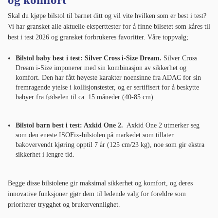
Skal du kjøpe bilstol til barnet ditt og vil vite hvilken som er best i test?
Vi har gransket alle aktuelle eksperttester for å finne bilsetet som kåres til
best i test 2026 og gransket forbrukeres favoritter. Våre toppvalg;
Bilstol baby best i test: Silver Cross i-Size Dream.
Silver Cross
Dream i-Size imponerer med sin kombinasjon av sikkerhet og
komfort. Den har fått høyeste karakter noensinne fra ADAC for sin
fremragende ytelse i kollisjonstester, og er sertifisert for å beskytte
babyer fra fødselen til ca. 15 måneder (40-85 cm).
Bilstol barn best i test: Axkid One 2.
Axkid One 2 utmerker seg
som den eneste ISOFix-bilstolen på markedet som tillater
bakovervendt kjøring opptil 7 år (125 cm/23 kg), noe som gir ekstra
sikkerhet i lengre tid.
Begge disse bilstolene gir maksimal sikkerhet og komfort, og deres
innovative funksjoner gjør dem til ledende valg for foreldre som
prioriterer trygghet og brukervennlighet.