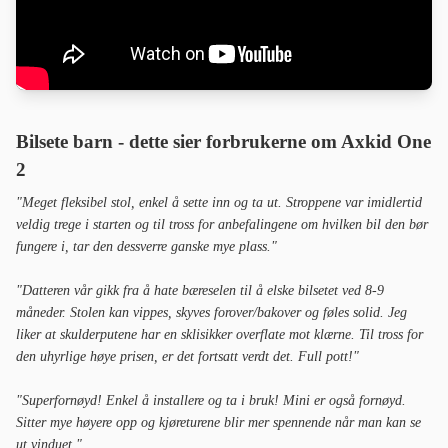
Bilsete barn - dette sier forbrukerne om Axkid One
2
"Meget fleksibel stol, enkel å sette inn og ta ut. Stroppene var imidlertid
veldig trege i starten og til tross for anbefalingene om hvilken bil den bør
fungere i, tar den dessverre ganske mye plass."
"Datteren vår gikk fra å hate bæreselen til å elske bilsetet ved 8-9
måneder. Stolen kan vippes, skyves forover/bakover og føles solid. Jeg
liker at skulderputene har en sklisikker overflate mot klærne. Til tross for
den uhyrlige høye prisen, er det fortsatt verdt det. Full pott!"
"Superfornøyd! Enkel å installere og ta i bruk! Mini er også fornøyd.
Sitter mye høyere opp og kjøreturene blir mer spennende når man kan se
ut vinduet."