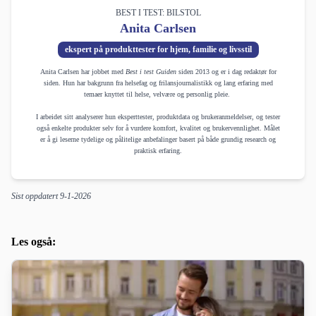
BEST I TEST: BILSTOL
Anita Carlsen
ekspert på produkttester for hjem, familie og livsstil
Anita Carlsen har jobbet med
Best i test Guiden
siden 2013 og er i dag redaktør for
siden. Hun har bakgrunn fra helsefag og frilansjournalistikk og lang erfaring med
temaer knyttet til helse, velvære og personlig pleie.
I arbeidet sitt analyserer hun eksperttester, produktdata og brukeranmeldelser, og tester
også enkelte produkter selv for å vurdere komfort, kvalitet og brukervennlighet. Målet
er å gi leserne tydelige og pålitelige anbefalinger basert på både grundig research og
praktisk erfaring.
Sist oppdatert
9-1-2026
Les også: