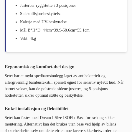
Justerbar ryggstøtte i 3 posisjoner
Sidekollisjonsbeskyttelse
Kalesje med UV-beskyttelse
Mål B*H*D: 44cm*39.9-58.6cm*55.1cm
Vekt: 4kg
Ergonomisk og komfortabel design
Setet har et mykt spedbarnsinnlegg laget av antibakterielt og
allergivennlig bambustekstil, spesielt egnet for sensitiv nyfødt hud. Når
barnet vokser, kan de polstrede sidene justeres, og 5-posisjons
hodestøtten sikrer optimal støtte og beskyttelse.
Enkel installasjon og fleksibilitet
Setet kan festes med Dream i-Size ISOFix Base for rask og sikker
montering. Alternativt kan det brukes uten base ved hjelp av bilens
sikkerhetsbelte, selv om dette gir en noe lavere sikkerhetsvurdering.