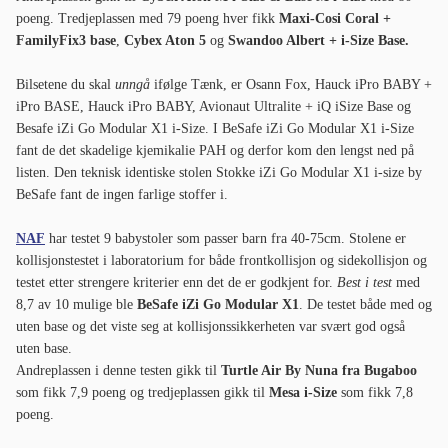
poeng. Tredjeplassen med 79 poeng hver fikk
Maxi-Cosi Coral +
FamilyFix3 base
,
Cybex Aton 5
og
Swandoo Albert + i-Size Base.
Bilsetene du skal
unngå
ifølge Tænk, er Osann Fox, Hauck iPro BABY +
iPro BASE, Hauck iPro BABY, Avionaut Ultralite + iQ iSize Base og
Besafe iZi Go Modular X1 i-Size. I BeSafe iZi Go Modular X1 i-Size
fant de det skadelige kjemikalie PAH og derfor kom den lengst ned på
listen. Den teknisk identiske stolen Stokke iZi Go Modular X1 i-size by
BeSafe fant de ingen farlige stoffer i.
NAF
har testet 9 babystoler som passer barn fra 40-75cm. Stolene er
kollisjonstestet i laboratorium for både frontkollisjon og sidekollisjon og
testet etter strengere kriterier enn det de er godkjent for.
Best i test
med
8,7 av 10 mulige ble
BeSafe iZi Go Modular X1
. De testet både med og
uten base og det viste seg at kollisjonssikkerheten var svært god også
uten base.
Andreplassen i denne testen gikk til
Turtle Air By Nuna fra Bugaboo
som fikk 7,9 poeng og tredjeplassen gikk til
Mesa i-Size
som fikk 7,8
poeng.