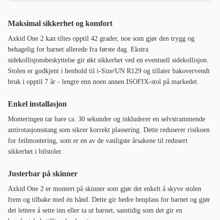
Maksimal sikkerhet og komfort
Axkid One 2 kan tiltes opptil 42 grader, noe som gjør den trygg og
behagelig for barnet allerede fra første dag. Ekstra
sidekollisjonsbeskyttelse gir økt sikkerhet ved en eventuell sidekollisjon.
Stolen er godkjent i henhold til i-Size/UN R129 og tillater bakovervendt
bruk i opptil 7 år - lengre enn noen annen ISOFIX-stol på markedet.
Enkel installasjon
Monteringen tar bare ca. 30 sekunder og inkluderer en selvstrammende
antirotasjonsstang som sikrer korrekt plassering. Dette reduserer risikoen
for feilmontering, som er en av de vanligste årsakene til redusert
sikkerhet i bilstoler.
Justerbar på skinner
Axkid One 2 er montert på skinner som gjør det enkelt å skyve stolen
frem og tilbake med én hånd. Dette gir bedre benplass for barnet og gjør
det lettere å sette inn eller ta ut barnet, samtidig som det gir en