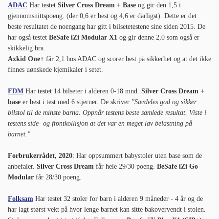
ADAC
Har testet
Silver Cross Dream + Base
og gir den 1,5 i
gjennomsnittspoeng. (der 0,6 er best og 4,6 er dårligst). Dette er det
beste resultatet de noengang har gitt i bilsetetestene sine siden 2015. De
har også testet
BeSafe iZi Modular X1
og gir denne 2,0 som også er
skikkelig bra.
Axkid One+
får 2,1 hos ADAC og scorer best på sikkerhet og at det ikke
finnes uønskede kjemikaler i setet.
FDM
Har testet 14 bilseter i alderen 0-18 mnd.
Silver Cross Dream +
base
er best i test med 6 stjerner. De skriver
"Særdeles god og sikker
bilstol til de minste barna. Oppnår testens beste samlede resultat. Viste i
testens side- og frontkollisjon at det var en meget lav belastning på
barnet."
Forbrukerrådet, 2020
: Har oppsummert babystoler uten base som de
anbefaler.
Silver Cross Dream
får hele 29/30 poeng.
BeSafe iZi Go
Modular
får 28/30 poeng.
Folksam
Har testet 32 stoler for barn i alderen 9 måneder - 4 år og de
har lagt størst vekt på hvor lenge barnet kan sitte bakovervendt i stolen.