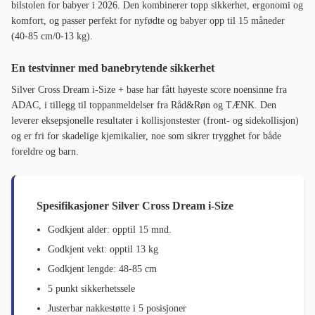
bilstolen for babyer i 2026. Den kombinerer topp sikkerhet, ergonomi og
komfort, og passer perfekt for nyfødte og babyer opp til 15 måneder
(40-85 cm/0-13 kg).
En testvinner med banebrytende sikkerhet
Silver Cross Dream i-Size + base har fått høyeste score noensinne fra
ADAC, i tillegg til toppanmeldelser fra Råd&Røn og TÆNK. Den
leverer eksepsjonelle resultater i kollisjonstester (front- og sidekollisjon)
og er fri for skadelige kjemikalier, noe som sikrer trygghet for både
foreldre og barn.
Spesifikasjoner Silver Cross Dream i-Size
Godkjent alder: opptil 15 mnd.
Godkjent vekt: opptil 13 kg
Godkjent lengde: 48-85 cm
5 punkt sikkerhetssele
Justerbar nakkestøtte i 5 posisjoner