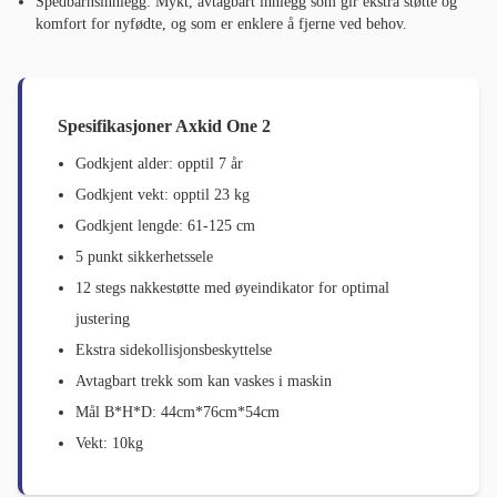
Spedbarnsinnlegg: Mykt, avtagbart innlegg som gir ekstra støtte og
komfort for nyfødte, og som er enklere å fjerne ved behov.
Spesifikasjoner Axkid One 2
Godkjent alder: opptil 7 år
Godkjent vekt: opptil 23 kg
Godkjent lengde: 61-125 cm
5 punkt sikkerhetssele
12 stegs nakkestøtte med øyeindikator for optimal
justering
Ekstra sidekollisjonsbeskyttelse
Avtagbart trekk som kan vaskes i maskin
Mål B*H*D: 44cm*76cm*54cm
Vekt: 10kg