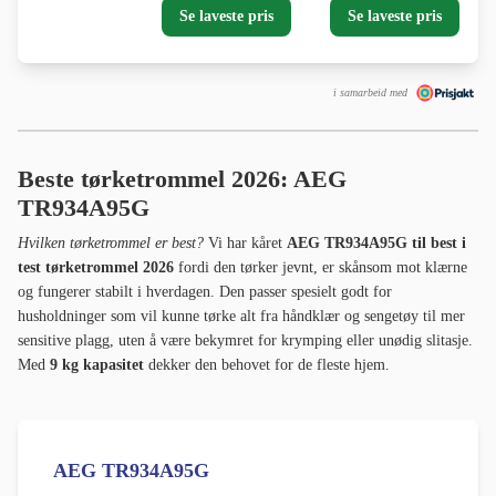
Se laveste pris
Se laveste pris
i samarbeid med
Beste tørketrommel 2026: AEG
TR934A95G
Hvilken tørketrommel er best?
Vi har kåret
AEG TR934A95G til best i
test tørketrommel 2026
fordi den tørker jevnt, er skånsom mot klærne
og fungerer stabilt i hverdagen. Den passer spesielt godt for
husholdninger som vil kunne tørke alt fra håndklær og sengetøy til mer
sensitive plagg, uten å være bekymret for krymping eller unødig slitasje.
Med
9 kg kapasitet
dekker den behovet for de fleste hjem.
AEG TR934A95G