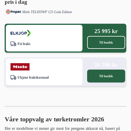
pris i dag
Miele TEL695WP 125 Gala Edition
25 995 kr
Til butikk
Fri frakt
26 390 kr
Til butikk
Ukjent fraktkostnad
Våre toppvalg av tørketromler 2026
Her er modellene vi mener gir mest for pengene akkurat nå, basert på