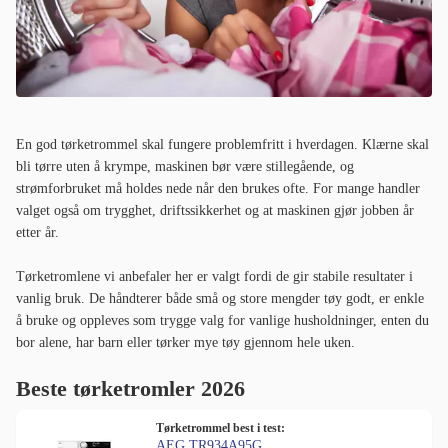
En god tørketrommel skal fungere problemfritt i hverdagen. Klærne skal
bli tørre uten å krympe, maskinen bør være stillegående, og
strømforbruket må holdes nede når den brukes ofte. For mange handler
valget også om trygghet, driftssikkerhet og at maskinen gjør jobben år
etter år.
Tørketromlene vi anbefaler her er valgt fordi de gir stabile resultater i
vanlig bruk. De håndterer både små og store mengder tøy godt, er enkle
å bruke og oppleves som trygge valg for vanlige husholdninger, enten du
bor alene, har barn eller tørker mye tøy gjennom hele uken.
Beste tørketromler 2026
Tørketrommel best i test:
AEG TR934A95G