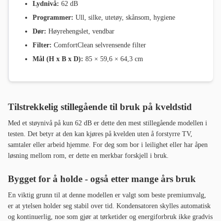
Lydnivå:
62 dB
Programmer:
Ull, silke, utetøy, skånsom, hygiene
Dør:
Høyrehengslet, vendbar
Filter:
ComfortClean selvrensende filter
Mål (H x B x D):
85 × 59,6 × 64,3 cm
Tilstrekkelig stillegående til bruk på kveldstid
Med et støynivå på kun 62 dB er dette den mest stillegående modellen i
testen. Det betyr at den kan kjøres på kvelden uten å forstyrre TV,
samtaler eller arbeid hjemme. For deg som bor i leilighet eller har åpen
løsning mellom rom, er dette en merkbar forskjell i bruk.
Bygget for å holde - også etter mange års bruk
En viktig grunn til at denne modellen er valgt som beste premiumvalg,
er at ytelsen holder seg stabil over tid. Kondensatoren skylles automatisk
og kontinuerlig, noe som gjør at tørketider og energiforbruk ikke gradvis