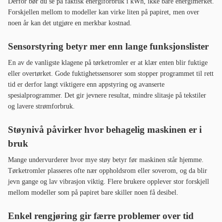
Derfor bør du se på faktisk energiforbruk i kWh, ikke bare energimerket.
Forskjellen mellom to modeller kan virke liten på papiret, men over
noen år kan det utgjøre en merkbar kostnad.
Sensorstyring betyr mer enn lange funksjonslister
En av de vanligste klagene på tørketromler er at klær enten blir fuktige
eller overtørket. Gode fuktighetssensorer som stopper programmet til rett
tid er derfor langt viktigere enn appstyring og avanserte
spesialprogrammer. Det gir jevnere resultat, mindre slitasje på tekstiler
og lavere strømforbruk.
Støynivå påvirker hvor behagelig maskinen er i
bruk
Mange undervurderer hvor mye støy betyr før maskinen står hjemme.
Tørketromler plasseres ofte nær oppholdsrom eller soverom, og da blir
jevn gange og lav vibrasjon viktig. Flere brukere opplever stor forskjell
mellom modeller som på papiret bare skiller noen få desibel.
Enkel rengjøring gir færre problemer over tid