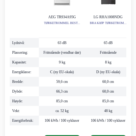
AEG TR934A95G
LG RHA1008NDG
TØRKETROMMEL BEST...
BRA KJØP TØRKETROM...
Lydnivå:
63 dB
65 dB
Plassering:
Frittstående (vendbar dør)
Frittstående
Kapasitet:
9 kg
8 kg
Energiklasse:
C (ny EU-skala)
D (ny EU-skala)
Bredde:
59,6 cm
60,0 cm
Dybde:
66,3 cm
60,0 cm
Høyde:
85,0 cm
85,0 cm
Vekt:
ca. 52 kg
48 kg
Energiforbruk:
106 kWh / 100 sykluser
106 kWh / 100 sykluser
c