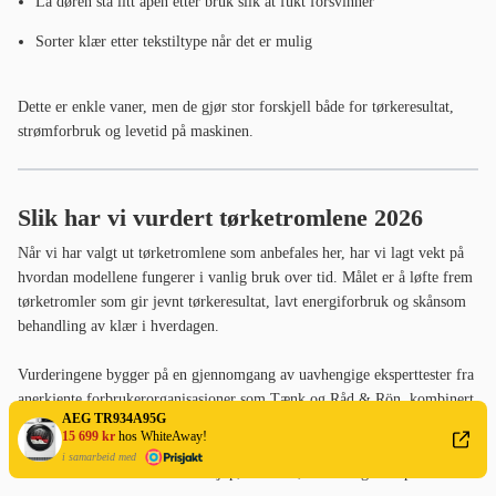
La døren stå litt åpen etter bruk slik at fukt forsvinner
Sorter klær etter tekstiltype når det er mulig
Dette er enkle vaner, men de gjør stor forskjell både for tørkeresultat,
strømforbruk og levetid på maskinen.
Slik har vi vurdert tørketromlene 2026
Når vi har valgt ut tørketromlene som anbefales her, har vi lagt vekt på
hvordan modellene fungerer i vanlig bruk over tid. Målet er å løfte frem
tørketromler som gir jevnt tørkeresultat, lavt energiforbruk og skånsom
behandling av klær i hverdagen.
Vurderingene bygger på en gjennomgang av uavhengige eksperttester fra
anerkjente forbrukerorganisasjoner som Tænk og Råd & Rön, kombinert
AEG TR934A95G
med tekniske spesifikasjoner og energimerking. For å få et realistisk
15 699 kr
hos WhiteAway!
bilde av langtidsegenskaper har vi også sett på erfaringer fra forbrukere
i samarbeid med
hos norske forhandlere som Elkjøp, Skousen, ELON og Komplett.