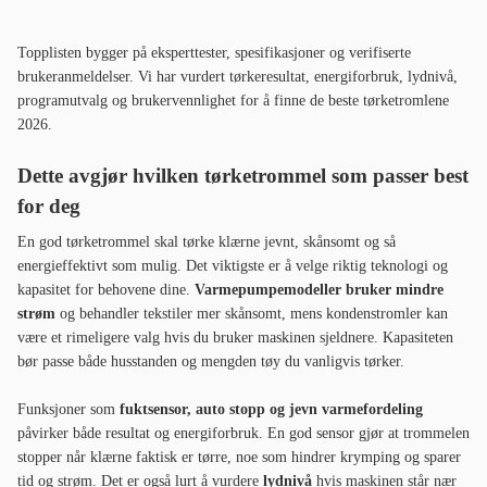
Topplisten bygger på eksperttester, spesifikasjoner og verifiserte
brukeranmeldelser. Vi har vurdert tørkeresultat, energiforbruk, lydnivå,
programutvalg og brukervennlighet for å finne de beste tørketromlene
2026.
Dette avgjør hvilken tørketrommel som passer best
for deg
En god tørketrommel skal tørke klærne jevnt, skånsomt og så
energieffektivt som mulig. Det viktigste er å velge riktig teknologi og
kapasitet for behovene dine.
Varmepumpemodeller bruker mindre
strøm
og behandler tekstiler mer skånsomt, mens kondenstromler kan
være et rimeligere valg hvis du bruker maskinen sjeldnere. Kapasiteten
bør passe både husstanden og mengden tøy du vanligvis tørker.
Funksjoner som
fuktsensor, auto stopp og jevn varmefordeling
påvirker både resultat og energiforbruk. En god sensor gjør at trommelen
stopper når klærne faktisk er tørre, noe som hindrer krymping og sparer
tid og strøm. Det er også lurt å vurdere
lydnivå
hvis maskinen står nær