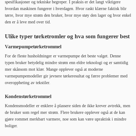
spesifikasjoner og tekniske begreper. I praksis er det langt viktigere
hvordan maskinen fungerer i hverdagen. Hvor raskt klærne faktisk blir
tørre, hvor mye strøm den bruker, hvor mye støy den lager og hvor enkel
den er å leve med over tid.
Ulike typer tørketromler og hva som fungerer best
Varmepumpetørketrommel
For de fleste husholdninger er varmepumpe det beste valget. Denne
typen bruker betydelig mindre strøm enn eldre teknologi og er samtidig
mer skånsom mot klær. Mange opplever også at moderne
varmepumpemodeller gir jevnere tørkeresultat og færre problemer med
overoppheting av tekstiler.
Kondenstørketrommel
Kondensmodeller er enklere å plassere siden de ikke krever avtrekk, men
de bruker som regel mer strøm. Flere brukere opplever også at de kan
gjøre rommet merkbart varmere, noe som kan være upraktisk i mindre
boliger.