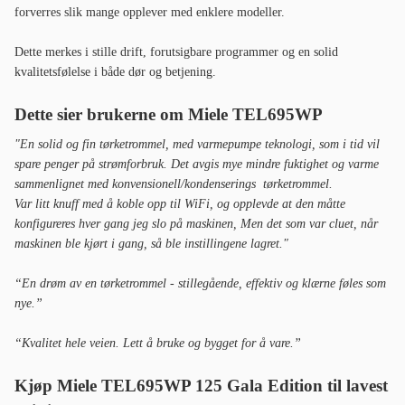
forverres slik mange opplever med enklere modeller.
Dette merkes i stille drift, forutsigbare programmer og en solid
kvalitetsfølelse i både dør og betjening.
Dette sier brukerne om Miele TEL695WP
"En solid og fin tørketrommel, med varmepumpe teknologi, som i tid vil
spare penger på strømforbruk. Det avgis mye mindre fuktighet og varme
sammenlignet med konvensionell/kondenserings tørketrommel.
Var litt knuff med å koble opp til WiFi, og opplevde at den måtte
konfigureres hver gang jeg slo på maskinen, Men det som var cluet, når
maskinen ble kjørt i gang, så ble instillingene lagret."
“En drøm av en tørketrommel - stillegående, effektiv og klærne føles som
nye.”
“Kvalitet hele veien. Lett å bruke og bygget for å vare.”
Kjøp Miele TEL695WP 125 Gala Edition til lavest