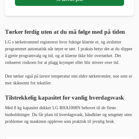
Tørker ferdig uten at du må følge med på tiden
LG:s tørketrommel registrerer hvor fuktige klærne er, og avslutter
programmet automatisk når tøyet er tørt. I praksis betyr det at du slipper
å gjette programvalg og tid, og at klærne ikke blir overtørket. Det
reduserer risikoen for at plagg krymper eller blir stivere over tid.
Den tørker også på lavere temperatur enn eldre tørketromler, noe som er
mer skånsomt for tekstiler.
Tilstrekkelig kapasitet for vanlig hverdagsvask
Med 8 kg kapasitet dekker LG RHA1008N behovet til de fleste
husholdninger. Du får plass til hverdagsvask, håndklær og sengetøy uten
problemer og maskinen oppleves som praktisk til jevnlig bruk.