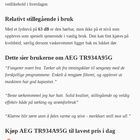
vedlikehold i hverdagen.
Relativt stillegående i bruk
Med et lydnivå på
63 dB
er den hørbar, men ikke på et nivå som
oppleves som spesielt sjenerende i vanlig bruk. Den kan fint kjøres på
kveldstid, særlig dersom vaskerommet ligger bak en lukket dør.
Dette sier brukerne om AEG TR934A95G
“Fungerer svært bra. Tørker alt fra treningsklær til sengetøy med de
forskjellige programmene. Enkelt å rengjøre filteret, og opplever at
maskinen har god kapasitet.”
“Beste tørketrommel jeg har hatt. Solid kvalitet, stillegående og veldig
effektiv både på tørking og strømforbruk
”
“Klærne blir tørre uten å føles varme og stive - merkbart snill mot ull.”
Kjøp AEG TR934A95G til lavest pris i dag