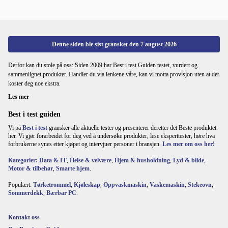
Denne siden ble sist gransket den
7 august 2026
Derfor kan du stole på oss: Siden 2009 har Best i test Guiden testet, vurdert og
sammenlignet produkter. Handler du via lenkene våre, kan vi motta provisjon uten at det
koster deg noe ekstra.
Les mer
Best i test guiden
Vi på
Best i test
gransker alle aktuelle tester og presenterer deretter det Beste produktet
her. Vi gjør forarbeidet for deg ved å undersøke produkter, lese eksperttester, høre hva
forbrukerne synes etter kjøpet og intervjuer personer i bransjen.
Les mer om oss her!
Kategorier:
Data & IT
,
Helse & velvære
,
Hjem & husholdning
,
Lyd & bilde
,
Motor & tilbehør
,
Smarte hjem
.
Populært:
Tørketrommel
,
Kjøleskap
,
Oppvaskmaskin
,
Vaskemaskin
,
Stekeovn
,
Sommerdekk
,
Bærbar PC
.
Kontakt oss