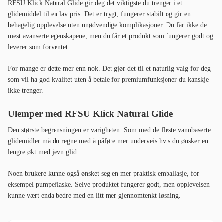
RFSU Klick Natural Glide gir deg det viktigste du trenger i et
glidemiddel til en lav pris. Det er trygt, fungerer stabilt og gir en
behagelig opplevelse uten unødvendige komplikasjoner. Du får ikke de
mest avanserte egenskapene, men du får et produkt som fungerer godt og
leverer som forventet.
For mange er dette mer enn nok. Det gjør det til et naturlig valg for deg
som vil ha god kvalitet uten å betale for premiumfunksjoner du kanskje
ikke trenger.
Ulemper med RFSU Klick Natural Glide
Den største begrensningen er varigheten. Som med de fleste vannbaserte
glidemidler må du regne med å påføre mer underveis hvis du ønsker en
lengre økt med jevn glid.
Noen brukere kunne også ønsket seg en mer praktisk emballasje, for
eksempel pumpeflaske. Selve produktet fungerer godt, men opplevelsen
kunne vært enda bedre med en litt mer gjennomtenkt løsning.