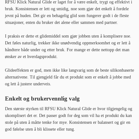
RFSU Klick Natural Glide er laget for å være enkelt, trygt og effektivt i
bruk. Konsistensen er lett og smidig, noe som gjør det enkelt å fordele
jevnt på huden. Det gir en behagelig glid som fungerer godt i de fleste
situasjoner, enten du bruker det alene eller sammen med partner.
I praksis er dette et glidemiddel som gjør jobben uten å komplisere noe.
Det føles naturlig, trekker ikke unødvendig oppmerksomhet og er lett å
håndtere både under og etter bruk. For mange er dette nettopp det man
ønsker av et hverdagsprodukt.
Glideeffekten er god, men ikke like langvarig som de beste silikonbaserte
alternativene. Til gjengjeld får du et produkt som er enkelt å jobbe med
og lett å justere underveis.
Enkelt og brukervennlig valg
Den største styrken til RFSU Klick Natural Glide er hvor tilgjengelig og
ukomplisert det er. Det passer godt for deg som vil ha et produkt du kan
stole på uten å måtte tenke for mye. Konsistensen er balansert og gir en
god følelse uten å bli klissete eller tung.