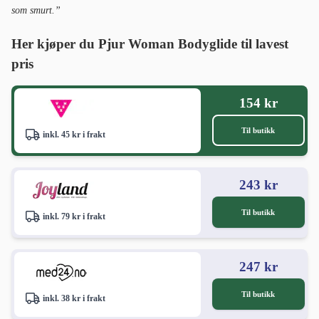
som smurt.”
Her kjøper du Pjur Woman Bodyglide til lavest
pris
154 kr
Til butikk
inkl. 45 kr i frakt
243 kr
Til butikk
inkl. 79 kr i frakt
247 kr
Til butikk
inkl. 38 kr i frakt