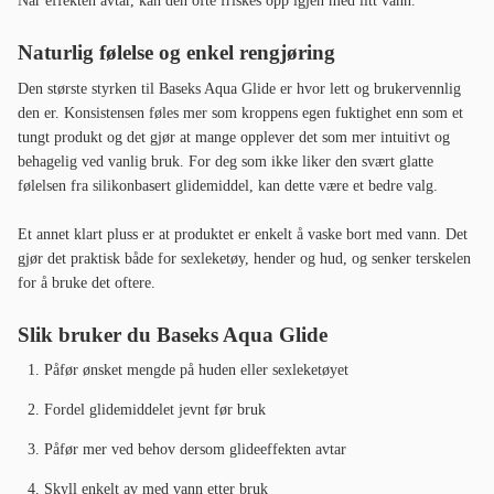
Når effekten avtar, kan den ofte friskes opp igjen med litt vann.
Naturlig følelse og enkel rengjøring
Den største styrken til Baseks Aqua Glide er hvor lett og brukervennlig
den er. Konsistensen føles mer som kroppens egen fuktighet enn som et
tungt produkt og det gjør at mange opplever det som mer intuitivt og
behagelig ved vanlig bruk. For deg som ikke liker den svært glatte
følelsen fra silikonbasert glidemiddel, kan dette være et bedre valg.
Et annet klart pluss er at produktet er enkelt å vaske bort med vann. Det
gjør det praktisk både for sexleketøy, hender og hud, og senker terskelen
for å bruke det oftere.
Slik bruker du Baseks Aqua Glide
Påfør ønsket mengde på huden eller sexleketøyet
Fordel glidemiddelet jevnt før bruk
Påfør mer ved behov dersom glideeffekten avtar
Skyll enkelt av med vann etter bruk