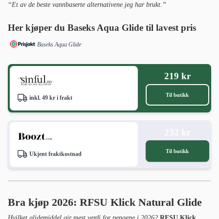
“Et av de beste vannbaserte alternativene jeg har brukt.”
Her kjøper du Baseks Aqua Glide til lavest pris
Baseks Aqua Glide
219 kr
Til butikk
inkl. 49 kr i frakt
232 kr
Til butikk
Ukjent fraktkostnad
Bra kjøp 2026: RFSU Klick Natural Glide
Hvilket glidemiddel gir mest verdi for pengene i 2026?
RFSU Klick