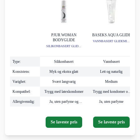
PJUR WOMAN
BASEKS AQUA GLIDE
BODYGLIDE
VANNBASERT GLIDEMI...
SILIKONBASERT GLID...
Type:
Silikonbasert
Vannbasert
Konsistens:
Myk og ekstra glatt
Lett og naturlig
Varighet:
Svært langvarig
Medium
Kompatibel:
Trygg med latexkondomer
Trygg med kondomer og
sexleketøy
Allergivennlig:
Ja, uten parfyme og
Ja, uten parfyme
irriterende tilsetninger
Se laveste pris
Se laveste pris