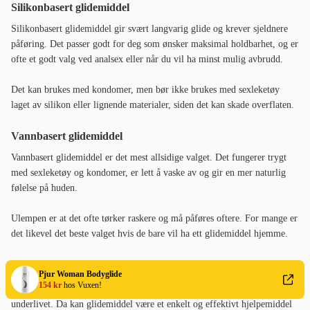
Silikonbasert glidemiddel
Silikonbasert glidemiddel gir svært langvarig glide og krever sjeldnere
påføring. Det passer godt for deg som ønsker maksimal holdbarhet, og er
ofte et godt valg ved analsex eller når du vil ha minst mulig avbrudd.
Det kan brukes med kondomer, men bør ikke brukes med sexleketøy
laget av silikon eller lignende materialer, siden det kan skade overflaten.
Vannbasert glidemiddel
Vannbasert glidemiddel er det mest allsidige valget. Det fungerer trygt
med sexleketøy og kondomer, er lett å vaske av og gir en mer naturlig
følelse på huden.
Ulempen er at det ofte tørker raskere og må påføres oftere. For mange er
det likevel det beste valget hvis de bare vil ha ett glidemiddel hjemme.
Glidemiddel i overgangsalder
Pjur Woman Bodyglide
154 kr
hos Vuxen!
I overgangsalderen opplever mange kvinner tørrhet og økt sensitivitet i
underlivet. Da kan glidemiddel være et enkelt og effektivt hjelpemiddel