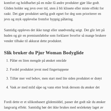
komfort og holdbarhet på en måte få andre produkter gjør like godt.
Gliden holder seg jevn over tid, uten å bli klissete eller miste effekt for
raskt. Det gjør produktet særlig godt egnet for deg som prioriterer en
jevn og myk opplevelse fremfor hyppig påføring.
Samtidig oppleves det ikke tungt eller unødvendig seigt. Det glir lett på
huden og gir en premiumfølelse som forklarer hvorfor så mange brukere
vender tilbake til akkurat dette produktet.
Slik bruker du Pjur Woman Bodyglide
Påfør en liten mengde på ønsket område
Fordel produktet jevnt med fingertuppene
Tilfør mer ved behov, men start med lite siden produktet er drøyt
Vask av med mild såpe og vann etter bruk dersom du ønsker det
Fordi dette er et silikonbasert glidemiddel, passer det godt når du ønsker
langvarig effekt. Samtidig bør det ikke brukes med sexleketøy laget av