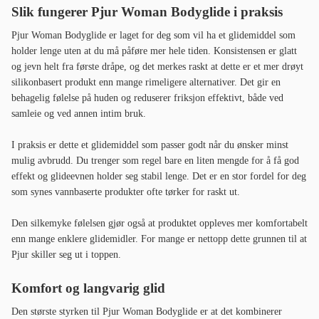
Slik fungerer Pjur Woman Bodyglide i praksis
Pjur Woman Bodyglide er laget for deg som vil ha et glidemiddel som
holder lenge uten at du må påføre mer hele tiden. Konsistensen er glatt
og jevn helt fra første dråpe, og det merkes raskt at dette er et mer drøyt
silikonbasert produkt enn mange rimeligere alternativer. Det gir en
behagelig følelse på huden og reduserer friksjon effektivt, både ved
samleie og ved annen intim bruk.
I praksis er dette et glidemiddel som passer godt når du ønsker minst
mulig avbrudd. Du trenger som regel bare en liten mengde for å få god
effekt og glideevnen holder seg stabil lenge. Det er en stor fordel for deg
som synes vannbaserte produkter ofte tørker for raskt ut.
Den silkemyke følelsen gjør også at produktet oppleves mer komfortabelt
enn mange enklere glidemidler. For mange er nettopp dette grunnen til at
Pjur skiller seg ut i toppen.
Komfort og langvarig glid
Den største styrken til Pjur Woman Bodyglide er at det kombinerer