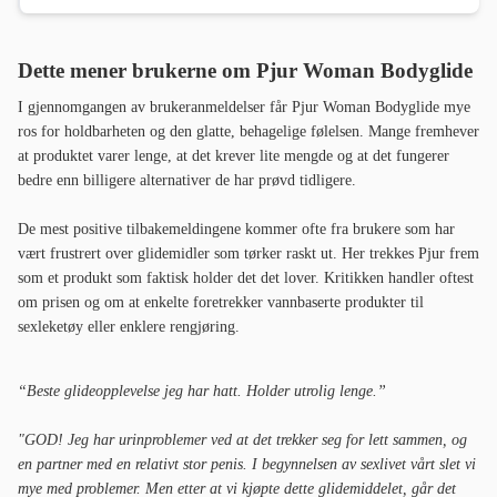
Dette mener brukerne om Pjur Woman Bodyglide
I gjennomgangen av brukeranmeldelser får Pjur Woman Bodyglide mye
ros for holdbarheten og den glatte, behagelige følelsen. Mange fremhever
at produktet varer lenge, at det krever lite mengde og at det fungerer
bedre enn billigere alternativer de har prøvd tidligere.
De mest positive tilbakemeldingene kommer ofte fra brukere som har
vært frustrert over glidemidler som tørker raskt ut. Her trekkes Pjur frem
som et produkt som faktisk holder det det lover. Kritikken handler oftest
om prisen og om at enkelte foretrekker vannbaserte produkter til
sexleketøy eller enklere rengjøring.
“Beste glideopplevelse jeg har hatt. Holder utrolig lenge.”
"GOD! Jeg har urinproblemer ved at det trekker seg for lett sammen, og
en partner med en relativt stor penis. I begynnelsen av sexlivet vårt slet vi
mye med problemer. Men etter at vi kjøpte dette glidemiddelet, går det