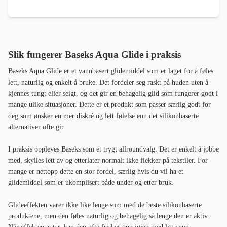
Slik fungerer Baseks Aqua Glide i praksis
Baseks Aqua Glide er et vannbasert glidemiddel som er laget for å føles
lett, naturlig og enkelt å bruke. Det fordeler seg raskt på huden uten å
kjennes tungt eller seigt, og det gir en behagelig glid som fungerer godt i
mange ulike situasjoner. Dette er et produkt som passer særlig godt for
deg som ønsker en mer diskré og lett følelse enn det silikonbaserte
alternativer ofte gir.
I praksis oppleves Baseks som et trygt allroundvalg. Det er enkelt å jobbe
med, skylles lett av og etterlater normalt ikke flekker på tekstiler. For
mange er nettopp dette en stor fordel, særlig hvis du vil ha et
glidemiddel som er ukomplisert både under og etter bruk.
Glideeffekten varer ikke like lenge som med de beste silikonbaserte
produktene, men den føles naturlig og behagelig så lenge den er aktiv.