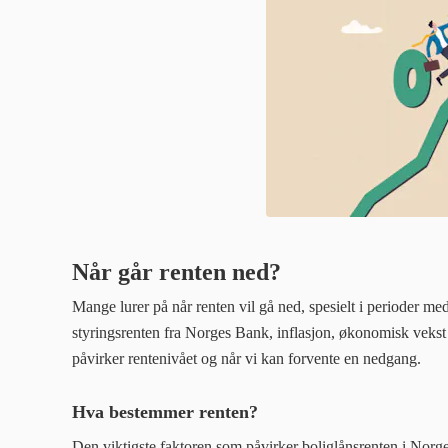
Når går renten ned?
Mange lurer på når renten vil gå ned, spesielt i perioder med
styringsrenten fra Norges Bank, inflasjon, økonomisk vekst
påvirker rentenivået og når vi kan forvente en nedgang.
Hva bestemmer renten?
Den viktigste faktoren som påvirker boliglånsrenten i Norge