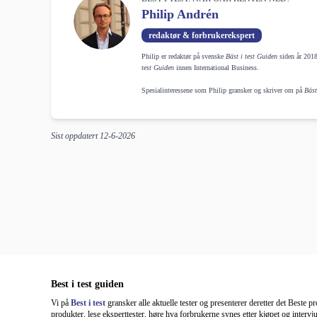
Philip Andrén
redaktør & forbrukerekspert
Philip er redaktør på svenske
Bäst i test Guiden
siden år 2018
test Guiden
innen International Business.
Spesialinteressene som Philip gransker og skriver om på
Bäst
Sist oppdatert
12-6-2026
Best i test guiden
Vi på
Best i test
gransker alle aktuelle tester og presenterer deretter det Beste p
produkter, lese eksperttester, høre hva forbrukerne synes etter kjøpet og intervj