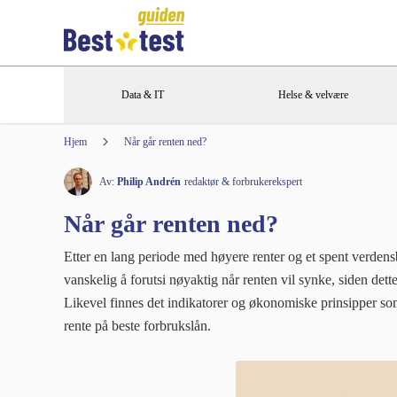
Data & IT
Helse & velvære
Hjem
Når går renten ned?
Av:
Philip Andrén
redaktør & forbrukerekspert
Når går renten ned?
Etter en lang periode med høyere renter og et spent verdens
vanskelig å forutsi nøyaktig når renten vil synke, siden de
Likevel finnes det indikatorer og økonomiske prinsipper som
rente på beste forbrukslån.