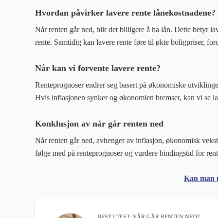
Hvordan påvirker lavere rente lånekostnadene?
Når renten går ned, blir det billigere å ha lån. Dette betyr 
rente. Samtidig kan lavere rente føre til økte boligpriser, ford
Når kan vi forvente lavere rente?
Renteprognoser endrer seg basert på økonomiske utviklinger
Hvis inflasjonen synker og økonomien bremser, kan vi se lav
Konklusjon av når går renten ned
Når renten går ned, avhenger av inflasjon, økonomisk vekst 
følge med på renteprognoser og vurdere bindingstid for ren
Kan man ut
BEST I TEST: NÅR GÅR RENTEN NED?