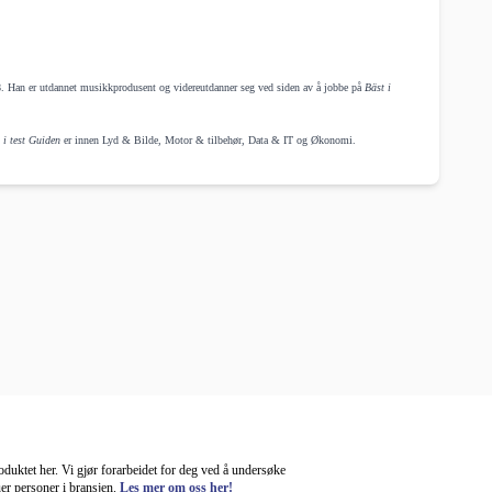
. Han er utdannet musikkprodusent og videreutdanner seg ved siden av å jobbe på
Bäst i
 i test Guiden
er innen Lyd & Bilde, Motor & tilbehør, Data & IT og Økonomi.
roduktet her. Vi gjør forarbeidet for deg ved å undersøke
uer personer i bransjen.
Les mer om oss her!