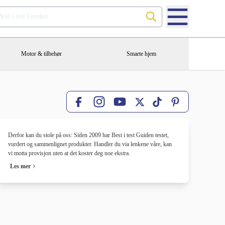
Søk på Best i test Guiden
Motor & tilbehør
Smarte hjem
Facebook
X
TikTok
Pinterest
Instagram
YouTube
Derfor kan du stole på oss: Siden 2009 har Best i test Guiden testet,
vurdert og sammenlignet produkter. Handler du via lenkene våre, kan
vi motta provisjon uten at det koster deg noe ekstra.
Les mer