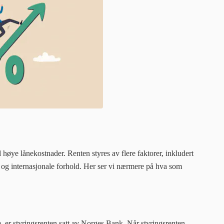
 høye lånekostnader. Renten styres av flere faktorer, inkludert
 og internasjonale forhold. Her ser vi nærmere på hva som
, er styringsrenten satt av Norges Bank. Når styringsrenten