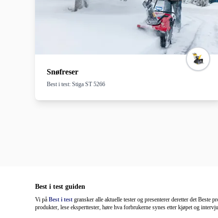
Snøfreser
Best i test: Stiga ST 5266
Best i test guiden
Vi på
Best i test
gransker alle aktuelle tester og presenterer deretter det Beste p
produkter, lese eksperttester, høre hva forbrukerne synes etter kjøpet og intervj